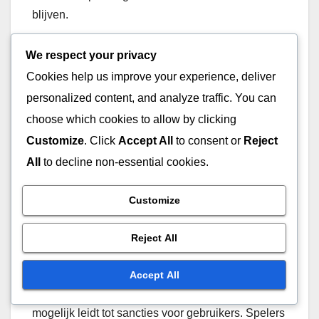
blijven.
Risico’s van het gebruik
We respect your privacy
Cookies help us improve your experience, deliver
van tools van derden
personalized content, and analyze traffic. You can
Hoewel er voordelen zijn, brengt het gebruik van
choose which cookies to allow by clicking
tools van derden inherente risico’s met zich mee.
Customize
. Click
Accept All
to consent or
Reject
Een belangrijke zorg is beveiliging; spelers
All
to decline non-essential cookies.
kunnen onbedoeld gevoelige informatie, zoals
accountgegevens, delen met onbetrouwbare sites.
Customize
Dit kan leiden tot accountdiefstal of
ongeautoriseerde toegang.
Reject All
Bovendien kunnen sommige tools van derden de
Accept All
officiële richtlijnen van Bungie schenden, wat
mogelijk leidt tot sancties voor gebruikers. Spelers