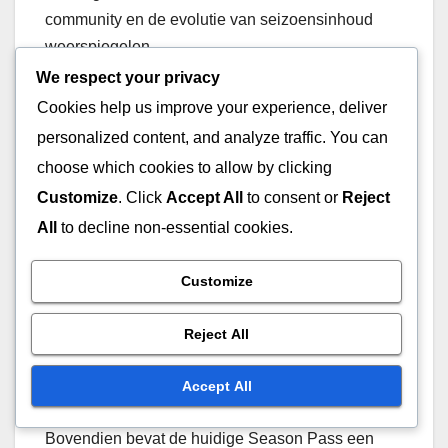
community en de evolutie van seizoensinhoud
weerspiegelen.
We respect your privacy
Vergelijking van Season
Cookies help us improve your experience, deliver
Pass-functies
personalized content, and analyze traffic. You can
choose which cookies to allow by clicking
De functies van de Season Pass zijn aanzienlijk
Customize
. Click
Accept All
to consent or
Reject
geëvolueerd, met de nieuwste versie die een meer
All
to decline non-essential cookies.
gestroomlijnde ervaring biedt. Spelers kunnen nu
hun voortgang effectiever volgen via een
Customize
bijgewerkte interface die belangrijke mijlpalen en
beloningen benadrukt. Dit staat in contrast met
Reject All
eerdere seizoenen, waar tracking minder intuïtief
was en vaak externe tools vereiste.
Accept All
Bovendien bevat de huidige Season Pass een