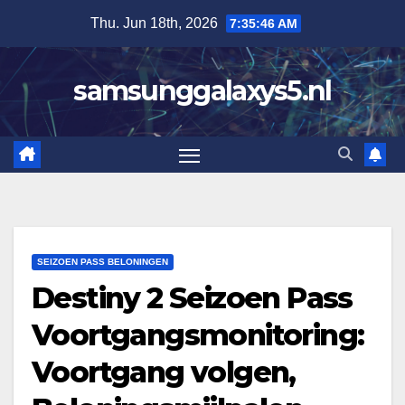
Skip
Thu. Jun 18th, 2026
7:35:47 AM
to
content
samsunggalaxys5.nl
SEIZOEN PASS BELONINGEN
Destiny 2 Seizoen Pass
Voortgangsmonitoring:
Voortgang volgen,